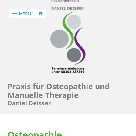
MENU
‹
return

Startseite
Mein
Praxis für Osteopathie und
Portrait
Manuelle Therapie
Unsere
Daniel Deisser
Gesundheit
Osteopathie
Manuelle
Osteopathie