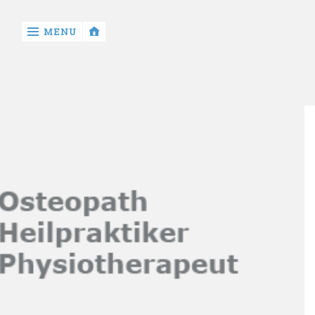
‹
MENU
return

Startseite
Mein
Portrait
Unsere
Gesundheit
Osteopathie
Manuelle
Therapie